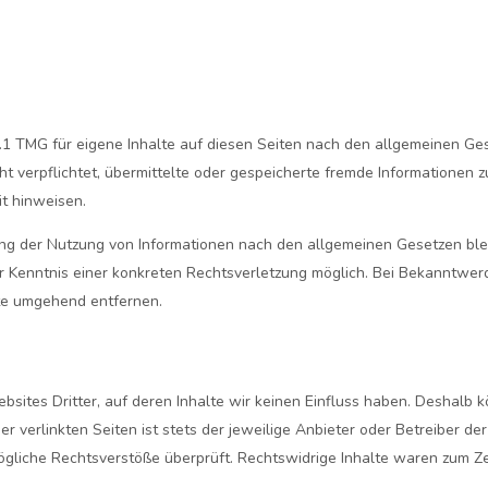
.1 TMG für eigene Inhalte auf diesen Seiten nach den allgemeinen Ges
cht verpflichtet, übermittelte oder gespeicherte fremde Informatione
it hinweisen.
ng der Nutzung von Informationen nach den allgemeinen Gesetzen blei
er Kenntnis einer konkreten Rechtsverletzung möglich. Bei Bekanntw
te umgehend entfernen.
sites Dritter, auf deren Inhalte wir keinen Einfluss haben. Deshalb 
 verlinkten Seiten ist stets der jeweilige Anbieter oder Betreiber der
gliche Rechtsverstöße überprüft. Rechtswidrige Inhalte waren zum Zei