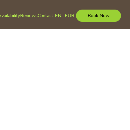
vailability
Reviews
Contact
EN
EUR
Book Now