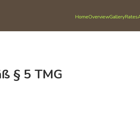
Home
Overview
Gallery
Rates
A
ß § 5 TMG